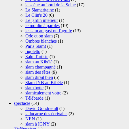
la scène au bord de la Seine
(17)
La Slamaritaine
(1)
Le Clin's 20
(6)
Le jardin intérieur
(1)
le moulin à paroles
(19)
le slam au gast on l'agrafe
(13)
Ode et on slam
(7)
Ombres blanches
(1)
Paris Slam!
(1)
rigoletto
(1)
Salut l'artiste
(1)
slam au Kibélé
(1)
slam champagné
(1)
slam des fêtes
(9)
slam dirait bien
(5)
Slam JYB au Kibélé
(1)
slam'botte
(1)
slamicalement votre
(2)
Télébarde
(1)
spectacle
(14)
David Goudreault
(1)
la lucarne des écrivains
(2)
NEN
(1)
slam à IGNY
(2)