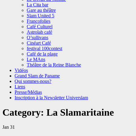
La Cita bar
Gare au théâtre
Slam United 5
Francofolies
Café Culturel
Astrolab café
O’sullivans
Cinéart Café
festival 100contest
Café de la plage
Le MAns
Théâtre de la Reine Blanche
Vidéos
Grand Slam de Paname
Qui sommes-nous?
Liens
Presse/Médias
Inscription à la Newsletter Universlam
Category:
La Slamaritaine
Jan
31