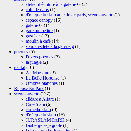
atelier d'écriture à la galerie G
(2)
café de paris
(1)
d'ou que tu slam au café de paris, scene ouverte
(1)
espace canopy
(16)
galerie G
(1)
gare au théâtre
(1)
gast bar
(12)
moulin à café
(14)
slam des fete à la galerie g
(1)
poèmes
(5)
Divers poèmes
(3)
la jungle
(2)
récital
(10)
Au Magique
(3)
La Belle Hortense
(1)
Ombres blanches
(1)
Repose En Paix
(1)
scène ouverte
(137)
allègre à Aligre
(1)
Ciné Slam
(6)
comédie slam
(9)
d'où que tu slam
(15)
JURASLAM PARK
(4)
l'auberge espagnole
(1)
la Lucarne des Ecrivains
(1)