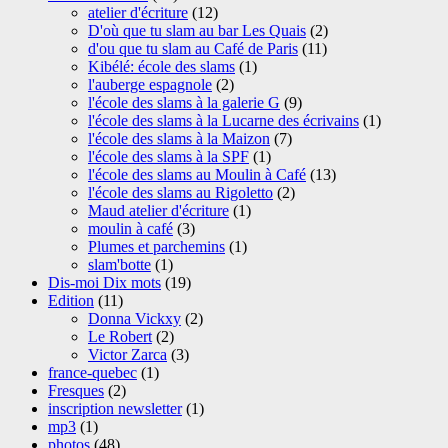
atelier d'écriture
(12)
D'où que tu slam au bar Les Quais
(2)
d'ou que tu slam au Café de Paris
(11)
Kibélé: école des slams
(1)
l'auberge espagnole
(2)
l'école des slams à la galerie G
(9)
l'école des slams à la Lucarne des écrivains
(1)
l'école des slams à la Maizon
(7)
l'école des slams à la SPF
(1)
l'école des slams au Moulin à Café
(13)
l'école des slams au Rigoletto
(2)
Maud atelier d'écriture
(1)
moulin à café
(3)
Plumes et parchemins
(1)
slam'botte
(1)
Dis-moi Dix mots
(19)
Edition
(11)
Donna Vickxy
(2)
Le Robert
(2)
Victor Zarca
(3)
france-quebec
(1)
Fresques
(2)
inscription newsletter
(1)
mp3
(1)
photos
(48)